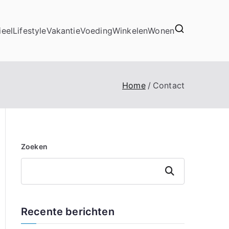
ieel
Lifestyle
Vakantie
Voeding
Winkelen
Wonen
Home
Contact
Zoeken
Zoeken
Recente berichten